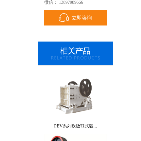
微信： 13897989666
立即咨询
液压旋回破碎机
PEV系列欧版颚式破...