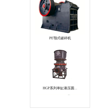
PE颚式破碎机
HGP系列单缸液压圆...