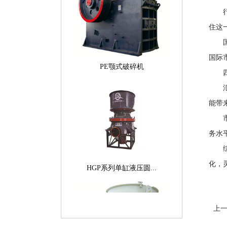
‌行
住这
‌国
PE颚式破碎机
国际
四、
‌汇
能带
‌市
务水
综上
HGP系列单缸液压圆...
化，
上