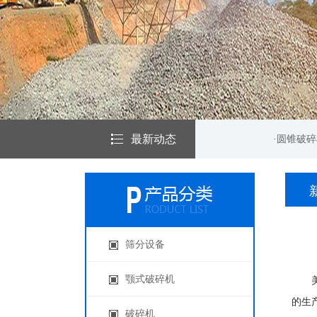
最新动态
·圆锥破碎机在矿山机械...
·圆锥破碎机在&
筛分设备
颚式破碎机
美国
的生
破碎机