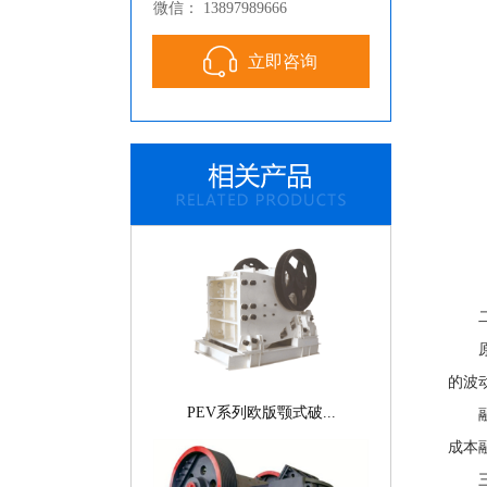
微信： 13897989666
立即咨询
液压旋回破碎机
二、
‌原
的波
PEV系列欧版颚式破...
‌融
成本
三、