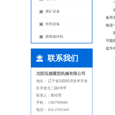
一、
‌出
磨矿设备
备而
给料设备
能进
‌国
圆锥破碎机
可能
提升
联系我们
沈阳泓德重型机械有限公司
地址： 辽宁省沈阳经济技术开发
区开发北二路8号甲
联系人：黄经理
手机： 13897989666
HD重锤式破碎机
电话： 024-25955443